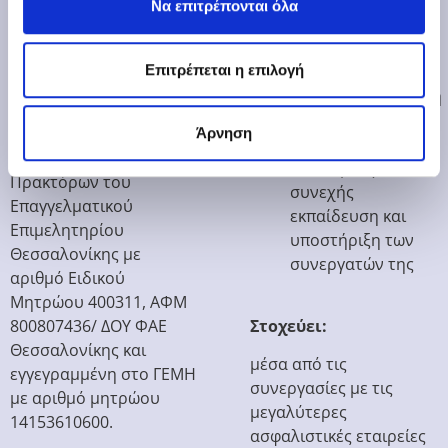
Να επιτρέπονται όλα
εξυπηρέτησης σε όλη
μικρομεσαίων
την Ελληνική
επιχειρήσεων για
επικράτεια.
την καλύτερη
Επιτρέπεται η επιλογή
χρηματοοικονομική
Είναι εγγεγραμμένη
τους λειτουργία
στα μητρώα
Άρνηση
τεχνογνωσία και
Ασφαλιστικών
υποδομές για
Πρακτόρων του
συνεχής
Επαγγελματικού
εκπαίδευση και
Επιμελητηρίου
υποστήριξη των
Θεσσαλονίκης με
συνεργατών της
αριθμό Ειδικού
Μητρώου 400311, ΑΦΜ
800807436/ ΔΟΥ ΦΑΕ
Στοχεύει:
Θεσσαλονίκης και
μέσα από τις
εγγεγραμμένη στο ΓΕΜΗ
συνεργασίες με τις
με αριθμό μητρώου
μεγαλύτερες
14153610600.
ασφαλιστικές εταιρείες