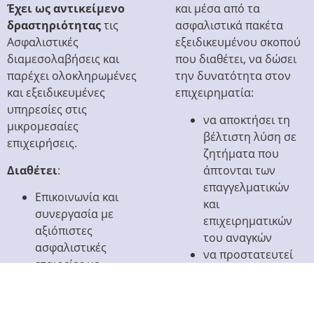
Έχει ως αντικείμενο
και μέσα από τα
δραστηριότητας
τις
ασφαλιστικά πακέτα
Ασφαλιστικές
εξειδικευμένου σκοπού
διαμεσολαβήσεις και
που διαθέτει, να δώσει
παρέχει ολοκληρωμένες
την δυνατότητα στον
και εξειδικευμένες
επιχειρηματία:
υπηρεσίες στις
να αποκτήσει τη
μικρομεσαίες
βέλτιστη λύση σε
επιχειρήσεις.
ζητήματα που
Διαθέτει
:
άπτονται των
επαγγελματικών
Επικοινωνία και
και
συνεργασία με
επιχειρηματικών
αξιόπιστες
του αναγκών
ασφαλιστικές
να προστατευτεί
εταιρείες με
από τις
εκτεταμένη
οικονομικές
εμπειρία ανάληψης
επιπτώσεις που